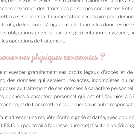
e, DE LA SUITE DANS LES ID veillera à aider ses clients à s’a
des d’exercice des droits des personnes concernées. Enfin,
tra à ses clients la documentation nécessaire pour démontr
clients, de leur côté, s’engagent à lui fournir les données néce
 des obligations prévues par la réglementation en vigueur, 
les opérations de traitement.
 personnes physiques concernées ?
t exercer gratuitement ses droits légaux d’accès et de c
nt, des données qui seraient inexactes, incomplètes ou no
’opposer au traitement de ses données à caractère personnel à
ir les données à caractère personnel qui ont été fournies 
r machine, et de transmettre ces données à un autre responsab
il faut adresser une requête écrite, signée et datée, avec copie
S ID ou par email à l’adresse laurence[at]suiteid.be. S’il s’agit
e de son domicile.