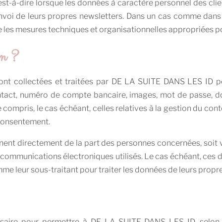
est-à-dire lorsque les données à caractère personnel des clie
envoi de leurs propres newsletters. Dans un cas comme dans 
re les mesures techniques et organisationnelles appropriées 
on ?
ont collectées et traitées par DE LA SUITE DANS LES ID pe
ntact, numéro de compte bancaire, images, mot de passe,
ompris, le cas échéant, celles relatives à la gestion du cont
consentement.
ent directement de la part des personnes concernées, soit vi
communications électroniques utilisés. Le cas échéant, ces
e leur sous-traitant pour traiter les données de leurs propr
saire pour permettre à DE LA SUITE DANS LES ID, selon 